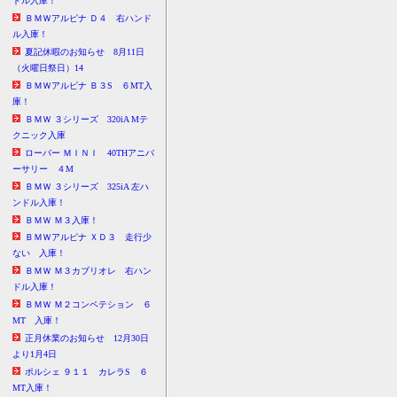
ドル入庫！
ＢＭＷアルピナ Ｄ４ 右ハンド
ル入庫！
夏記休暇のお知らせ 8月11日
（火曜日祭日）14
ＢＭＷアルピナ Ｂ３S ６MT入
庫！
ＢＭＷ ３シリーズ 320iA Mテ
クニック入庫
ローバー ＭＩＮＩ 40THアニバ
ーサリー ４M
ＢＭＷ ３シリーズ 325iA 左ハ
ンドル入庫！
ＢＭＷ Ｍ３入庫！
ＢＭＷアルピナ ＸＤ３ 走行少
ない 入庫！
ＢＭＷ Ｍ３カブリオレ 右ハン
ドル入庫！
ＢＭＷ Ｍ２コンペテション ６
MT 入庫！
正月休業のお知らせ 12月30日
より1月4日
ポルシェ ９１１ カレラS ６
MT入庫！