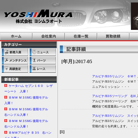
[年月]:2017-05
アルピナ/B3/Sリムジン ６ＭＴ
アルピナ/B3/Sリムジン ６Ｍ
ケータハム セブン１６０ レザ
ニュアルミッション ・・・
ーシート 入庫！
アルピナ/B3/Sツーリング 右H 
ＢＭＷ Ｍ３SMG 後期モデル
アルピナ/B3/Sツーリング 右
入庫！
機関全て程度最高レベルです。 
ＢＭＷ Ｍ３SMG 後期モデル
右ハンドル入庫！
アルピナ/B3/Sリムジン スイッ
アルピナ/B3/Sリムジン スイッ
ＢＭＷ Ｍ３SMG 後期モデル
官能の走りを約束します。 ・・
右ハンドル入庫！
[1]
ＢＭＷアルピナ Ｂ３S 右ハン