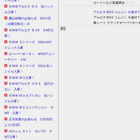
ドル入庫！
カードンなど装備満点 ・・・
ＢＭＷアルピナ Ｄ４ 右ハンド
アルピナ/B3/S リムジン ６速Ｍ
ル入庫！
アルピナ/B3/S リムジン ６
夏記休暇のお知らせ 8月11日
級シート クラッチオーバーホー
（火曜日祭日）14
[1]
ＢＭＷアルピナ Ｂ３S ６MT入
庫！
ＢＭＷ ３シリーズ 320iA Mテ
クニック入庫
ローバー ＭＩＮＩ 40THアニバ
ーサリー ４M
ＢＭＷ ３シリーズ 325iA 左ハ
ンドル入庫！
ＢＭＷ Ｍ３入庫！
ＢＭＷアルピナ ＸＤ３ 走行少
ない 入庫！
ＢＭＷ Ｍ３カブリオレ 右ハン
ドル入庫！
ＢＭＷ Ｍ２コンペテション ６
MT 入庫！
正月休業のお知らせ 12月30日
より1月4日
ポルシェ ９１１ カレラS ６
MT入庫！