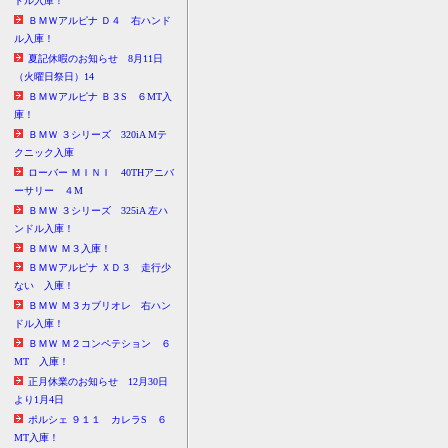
ドル入庫！
ＢＭＷアルピナ Ｄ４ 右ハンド
ル入庫！
夏記休暇のお知らせ 8月11日
（火曜日祭日）14
ＢＭＷアルピナ Ｂ３S ６MT入
庫！
ＢＭＷ ３シリーズ 320iA Mテ
クニック入庫
ローバー ＭＩＮＩ 40THアニバ
ーサリー ４M
ＢＭＷ ３シリーズ 325iA 左ハ
ンドル入庫！
ＢＭＷ Ｍ３入庫！
ＢＭＷアルピナ ＸＤ３ 走行少
ない 入庫！
ＢＭＷ Ｍ３カブリオレ 右ハン
ドル入庫！
ＢＭＷ Ｍ２コンペテション ６
MT 入庫！
正月休業のお知らせ 12月30日
より1月4日
ポルシェ ９１１ カレラS ６
MT入庫！