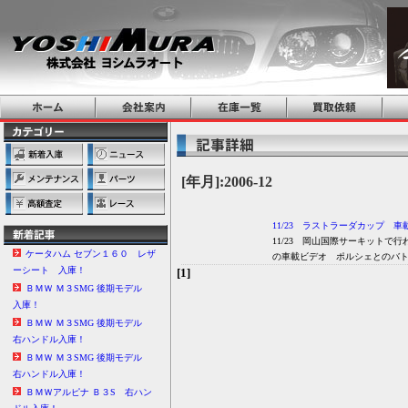
[年月]:2006-12
11/23 ラストラーダカップ 
11/23 岡山国際サーキット
ケータハム セブン１６０ レザ
の車載ビデオ ポルシェとのバトル
ーシート 入庫！
[1]
ＢＭＷ Ｍ３SMG 後期モデル
入庫！
ＢＭＷ Ｍ３SMG 後期モデル
右ハンドル入庫！
ＢＭＷ Ｍ３SMG 後期モデル
右ハンドル入庫！
ＢＭＷアルピナ Ｂ３S 右ハン