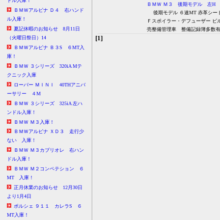
ドル入庫！
ＢＭＷ Ｍ３ 後期モデル 左H
ＢＭＷアルピナ Ｄ４ 右ハンド
後期モデル ６速MT 赤革シート
ル入庫！
Ｆスポイラー・デフューザー ビ
夏記休暇のお知らせ 8月11日
売整備管理車 整備記録簿多数
[1]
（火曜日祭日）14
ＢＭＷアルピナ Ｂ３S ６MT入
庫！
ＢＭＷ ３シリーズ 320iA Mテ
クニック入庫
ローバー ＭＩＮＩ 40THアニバ
ーサリー ４M
ＢＭＷ ３シリーズ 325iA 左ハ
ンドル入庫！
ＢＭＷ Ｍ３入庫！
ＢＭＷアルピナ ＸＤ３ 走行少
ない 入庫！
ＢＭＷ Ｍ３カブリオレ 右ハン
ドル入庫！
ＢＭＷ Ｍ２コンペテション ６
MT 入庫！
正月休業のお知らせ 12月30日
より1月4日
ポルシェ ９１１ カレラS ６
MT入庫！