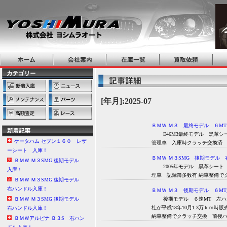
[年月]:2025-07
ＢＭＷ Ｍ３ 最終モデル ６M
E46M3最終モデル 黒革シー
ケータハム セブン１６０ レザ
管理車 入庫時
ーシート 入庫！
ＢＭＷ Ｍ３SMG 後期モデル
ＢＭＷ Ｍ３SMG 後期モデル
2005年モデル 黒革シート 
入庫！
理車 記録簿多数有
ＢＭＷ Ｍ３SMG 後期モデル
右ハンドル入庫！
ＢＭＷ Ｍ３ 後期モデル ６M
後期モデル ６速MT 左ハン
ＢＭＷ Ｍ３SMG 後期モデル
社が平成18年10月1.3万ｋ
右ハンドル入庫！
納車整備でクラッチ交換 前後
ＢＭＷアルピナ Ｂ３S 右ハン